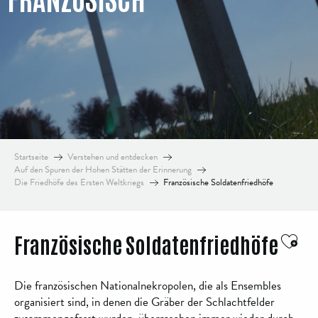
Startseite
Verstehen und entdecken
Auf den Spuren der Hohen Stätten der Erinnerung
Die Friedhöfe des Ersten Weltkriegs
Französische Soldatenfriedhöfe
Ajou
Französische Soldatenfriedhöfe
Die französischen Nationalnekropolen, die als Ensembles
organisiert sind, in denen die Gräber der Schlachtfelder