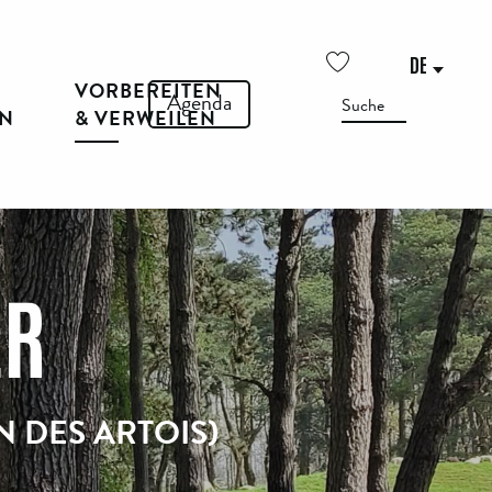
DE
VORBEREITEN
Voir les favoris
Agenda
Suche
EN
& VERWEILEN
ER
N DES ARTOIS)