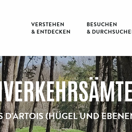
VERSTEHEN
BESUCHEN
& ENTDECKEN
& DURCHSUCH
NVERKEHRSÄMT
S D'ARTOIS (HÜGEL UND EBENE