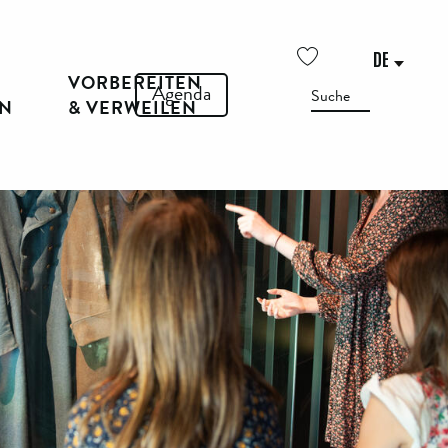
DE
VORBEREITEN
Voir les favoris
Agenda
Suche
EN
& VERWEILEN