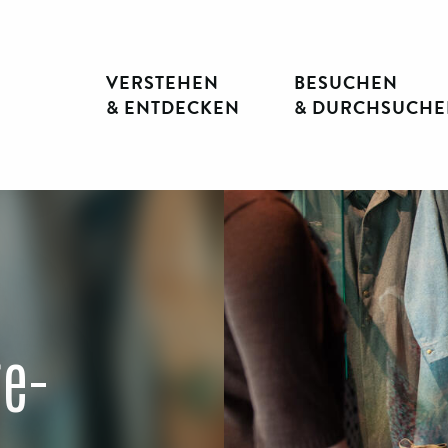
Siehe Fotos (3)
VERSTEHEN
BESUCHEN
e
& ENTDECKEN
& DURCHSUCH
e
re-
e