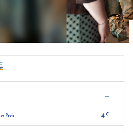
—
s
€
4
er Preis