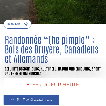
KONTAKT
Randonnée “The pimple” :
Bois des Bruyère, Canadiens
et Allemands
GEFÜHRTE BESICHTIGUNG,
KULTURELL,
NATURE UND ERHOLUNG,
SPORT
UND FREIZEIT
UM SOUCHEZ
FERTIG FÜR HEUTE
Per E-Mail kontaktieren