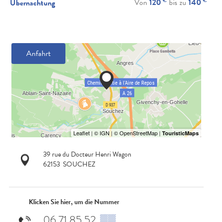
Von
120
bis zu
140
Übernachtung
Anfahrt
39 rue du Docteur Henri Wagon
62153
SOUCHEZ
Klicken Sie hier, um die Nummer
06 71 85 52
▒▒